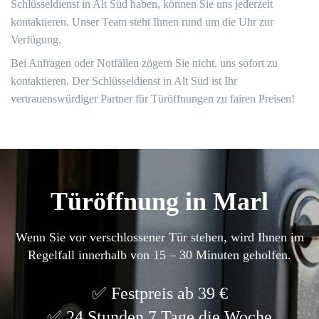
Schlüsseldienst in Alt Süd haben, können Sie uns jederzeit
kontaktieren.​ Unser Team steht Ihnen rund um die Uhr zur
Verfügung.​
Bei Anfragen oder Notfällen zögern Sie nicht, uns sofort zu
kontaktieren.​ Der Schlüsseldienst in Alt Süd ist Ihr
vertrauenswürdiger Partner für Türöffnungen zu fairen Preisen!​
Türöffnung in Marl
Wenn Sie vor verschlossener Tür stehen, wird Ihnen im
Regelfall innerhalb von 15 – 30 Minuten geholfen.
Festpreis ab 39 €
24 Stunden 7 Tage die Woche