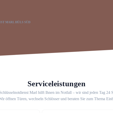
ST MARL HÜLS SÜD
Serviceleistungen
chlüsselnotdienst Marl hilft Ihnen im Notfall – wir sind jeden Tag 24
 Wir öffnen Türen, wechseln Schlösser und beraten Sie zum Thema Ein