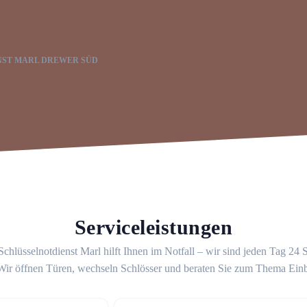
NST MARL DREWER SÜD
Serviceleistungen
chlüsselnotdienst Marl hilft Ihnen im Notfall – wir sind jeden Tag 24
 Wir öffnen Türen, wechseln Schlösser und beraten Sie zum Thema Ein