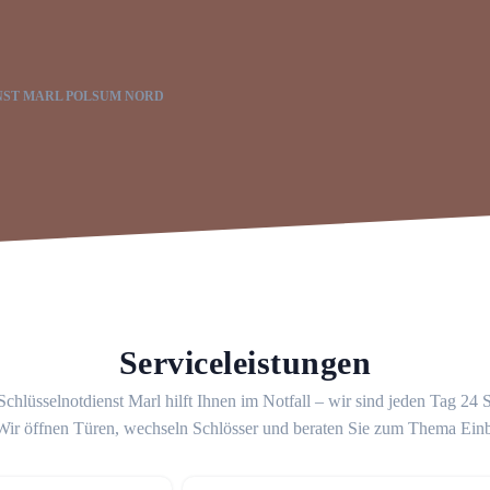
NST MARL POLSUM NORD
Serviceleistungen
chlüsselnotdienst Marl hilft Ihnen im Notfall – wir sind jeden Tag 24
 Wir öffnen Türen, wechseln Schlösser und beraten Sie zum Thema Ein